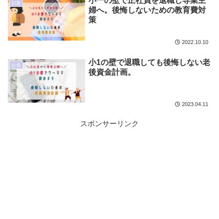
小一の壁で正社員を退職し専業主
お金
婦へ。後悔しないための教育費対
策
2022.10.10
小1の壁で退職しても後悔しない老
お金
後資金計画。
2023.04.11
スポンサーリンク