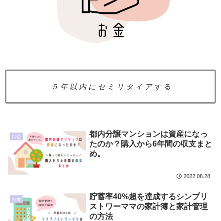
５ 年 以 内 に セ ミ リ タ イ ア す る
都内分譲マンションは資産になっ
お金
たのか？購入から6年間の収支まと
め。
2022.08.28
貯蓄率40%超を達成するシンプリ
お金
ストワーママの家計簿と家計管理
の方法